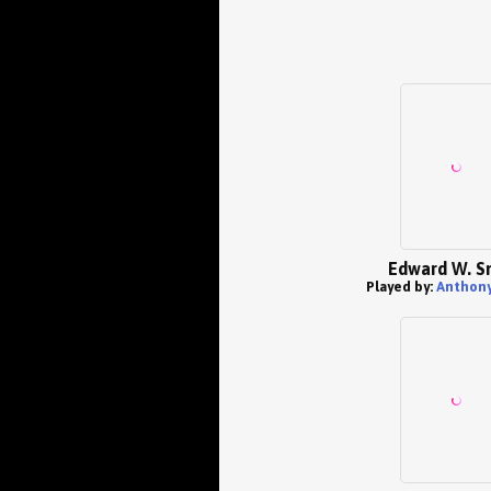
Edward W. S
Played by:
Anthony