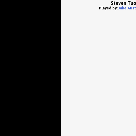
Steven Tu
Played by:
Jake Aust