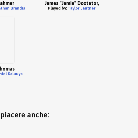
Dahmer
James "Jamie" Doxtator,
athan Brandis
Played by:
Taylor Lautner
Thomas
niel Kaluuya
o piacere anche: