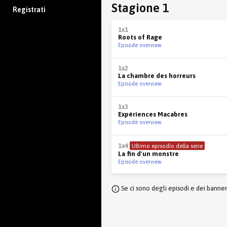
Stagione 1
Registrati
1x1
Roots of Rage
Episode overview
1x2
La chambre des horreurs
Episode overview
1x3
Expériences Macabres
Episode overview
1x4
Ultimo episodio della serie
La fin d'un monstre
Episode overview
Se ci sono degli episodi e dei banne