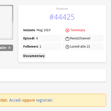
Posizione
#44425
Iniziato
: Mag 2019
Terminata
Episodi
: 4
ReelzChannel
Followers
: 1
Lunedì alle 21
ailer
Documentary
rdati.
Accedi
oppure
registrati
.