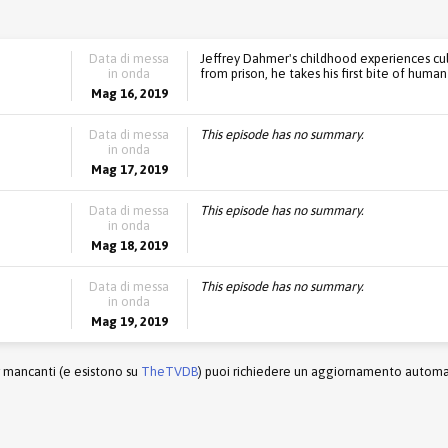
Data di messa
Jeffrey Dahmer's childhood experiences culm
in onda
from prison, he takes his first bite of human
Mag 16, 2019
Data di messa
This episode has no summary.
in onda
Mag 17, 2019
Data di messa
This episode has no summary.
in onda
Mag 18, 2019
Data di messa
This episode has no summary.
in onda
Mag 19, 2019
r mancanti (e esistono su
TheTVDB
) puoi richiedere un aggiornamento automati