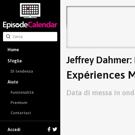
Home
Jeffrey Dahmer: 
Sfoglia
Expériences M
Di tendenza
Aiuto
Data di messa in ond
Funzionalità
Premium
Contattaci
Accedi