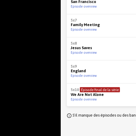
San Francisco
Episode overview
5x7
Family Meeting
Episode overview
5x8
Jesus Saves
Episode overview
5x9
England
Episode overview
5x10
Épisode final de la série
We Are Not Alone
Episode overview
S'il manque des épisodes ou des banni