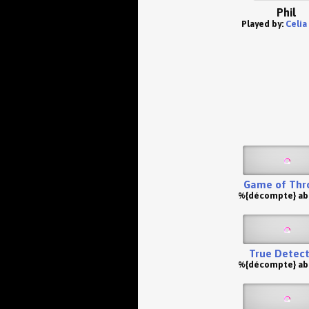
Phil
Played by:
Celia
Game of Thr
%{décompte} a
True Detect
%{décompte} a