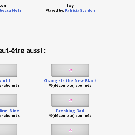
ssa
Joy
becca Metz
Played by:
Patricia Scanlon
ut-être aussi :
orld
Orange Is the New Black
} abonnés
%{décompte} abonnés
Nine-Nine
Breaking Bad
} abonnés
%{décompte} abonnés