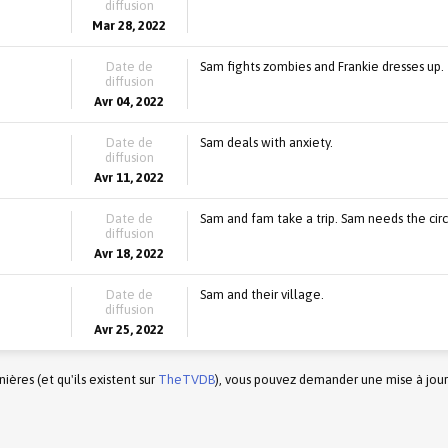
diffusion
Mar 28, 2022
Date de
Sam fights zombies and Frankie dresses up.
diffusion
Avr 04, 2022
Date de
Sam deals with anxiety.
diffusion
Avr 11, 2022
Date de
Sam and fam take a trip. Sam needs the cir
diffusion
Avr 18, 2022
Date de
Sam and their village.
diffusion
Avr 25, 2022
ères (et qu'ils existent sur
TheTVDB
), vous pouvez demander une mise à jour