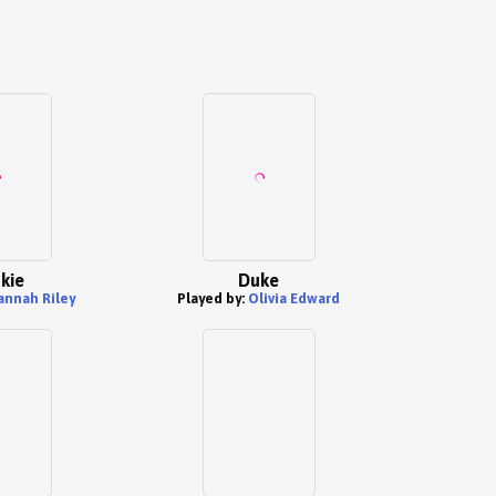
kie
Duke
nnah Riley
Played by:
Olivia Edward