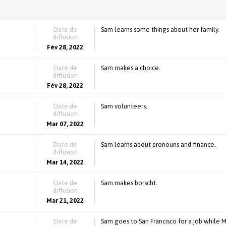
Date de
Sam learns some things about her family.
diffusion
Fév 28, 2022
Date de
Sam makes a choice.
diffusion
Fév 28, 2022
Date de
Sam volunteers.
diffusion
Mar 07, 2022
Date de
Sam learns about pronouns and finance.
diffusion
Mar 14, 2022
Date de
Sam makes borscht.
diffusion
Mar 21, 2022
Date de
Sam goes to San Francisco for a job while 