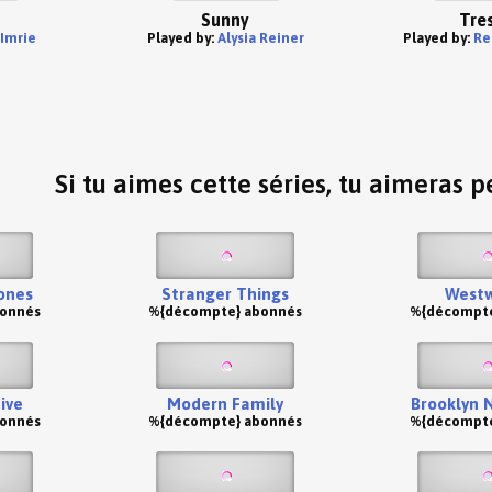
Sunny
Tre
 Imrie
Played by:
Alysia Reiner
Played by:
Re
Si tu aimes cette séries, tu aimeras pe
ones
Stranger Things
Westw
bonnés
%{décompte} abonnés
%{décompte
ive
Modern Family
Brooklyn 
bonnés
%{décompte} abonnés
%{décompte