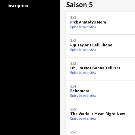
Saison 5
Inscription
5x1
F*ck Anatoly's Mom
Episode overview
5x2
Rip Taylor's Cell Phone
Episode overview
5x3
Oh, I'm Not Gonna Tell Her
Episode overview
5x4
Ephemera
Episode overview
5x5
The World Is Mean Right Now
Episode overview
5x6