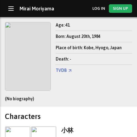
Mirai Moriyama
LOG IN
SIGN UP
Age: 41
Born: August 20th, 1984
Place of birth: Kobe, Hyogo, Japan
Death: -
TVDB
(No biography)
Characters
小林