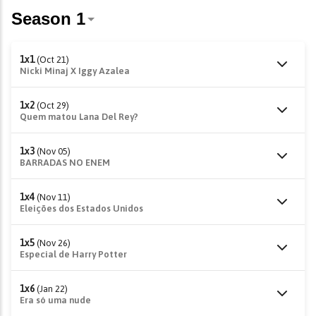
1x1
(Oct 21)
Nicki Minaj X Iggy Azalea
1x2
(Oct 29)
Quem matou Lana Del Rey?
1x3
(Nov 05)
BARRADAS NO ENEM
1x4
(Nov 11)
Eleições dos Estados Unidos
1x5
(Nov 26)
Especial de Harry Potter
1x6
(Jan 22)
Era só uma nude