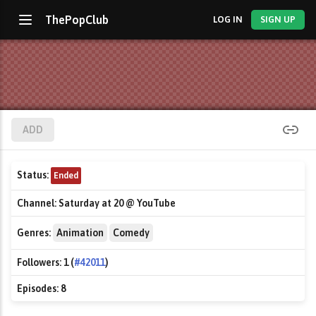
ThePopClub
LOG IN
SIGN UP
ADD
Status:
Ended
Channel:
Saturday at 20 @ YouTube
Genres:
Animation
Comedy
Followers:
1 (
#42011
)
Episodes:
8