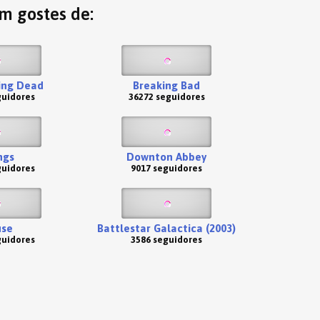
ém gostes de:
ing Dead
Breaking Bad
guidores
36272 seguidores
ngs
Downton Abbey
guidores
9017 seguidores
se
Battlestar Galactica (2003)
guidores
3586 seguidores