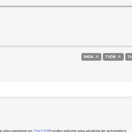
IMDb
TVDB
Tr
(e eles existirem no
TheTVDB
) podes solicitar uma atualização automática: