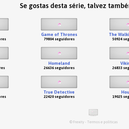
Se gostas desta série, talvez tamb
Game of Thrones
The Walk
ores
79804 seguidores
50924 se
Homeland
Viki
res
26636 seguidores
26833 se
True Detective
Hou
ores
22420 seguidores
19025 se
©
Frexity
-
Termos e políticas