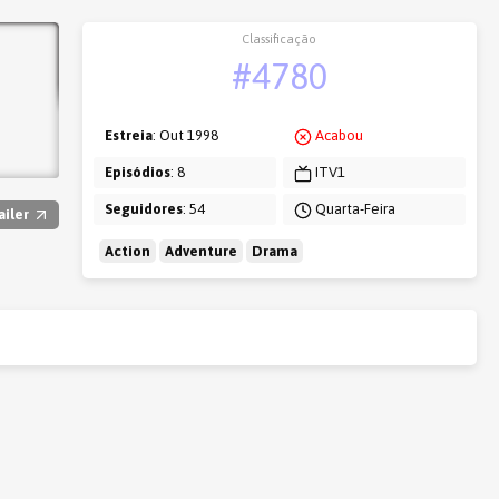
Classificação
#4780
Estreia
: Out 1998
Acabou
Episódios
: 8
ITV1
Seguidores
: 54
Quarta-Feira
ailer
Action
Adventure
Drama