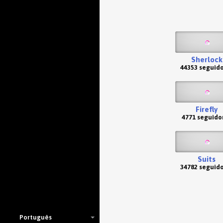
Sherlock
44353 seguid
Firefly
4771 seguido
Suits
34782 seguid
Português