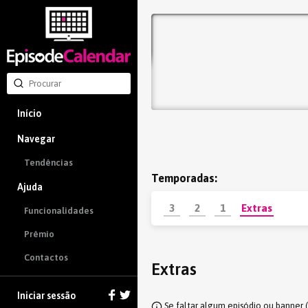
Início
Navegar
Tendências
Temporadas:
Ajuda
3
2
1
Extras
Funcionalidades
Prêmio
Contactos
Extras
Iniciar sessão
Se faltar algum episódio ou banner 