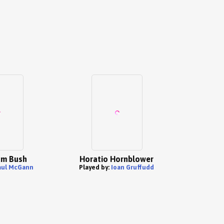
iam Bush
Horatio Hornblower
aul McGann
Played by:
Ioan Gruffudd