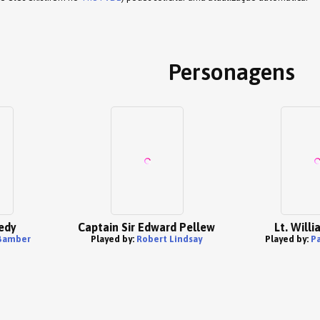
Personagens
edy
Captain Sir Edward Pellew
Lt. Will
Bamber
Played by:
Robert Lindsay
Played by:
P