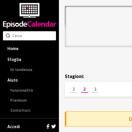
Home
Sfoglia
Di tendenza
Stagioni:
Aiuto
3
2
1
Funzionalità
Premium
Contattaci
D
Accedi