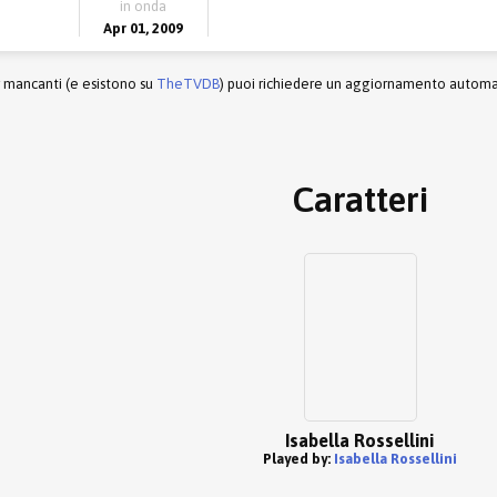
in onda
Apr 01, 2009
r mancanti (e esistono su
TheTVDB
) puoi richiedere un aggiornamento automati
Caratteri
Isabella Rossellini
Played by:
Isabella Rossellini