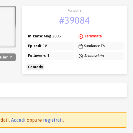
Posizione
#39084
Iniziato
: Mag 2008
Terminata
Episodi
: 18
SundanceTV
Followers
: 1
Sconosciuto
ailer
Comedy
rdati.
Accedi
oppure
registrati
.