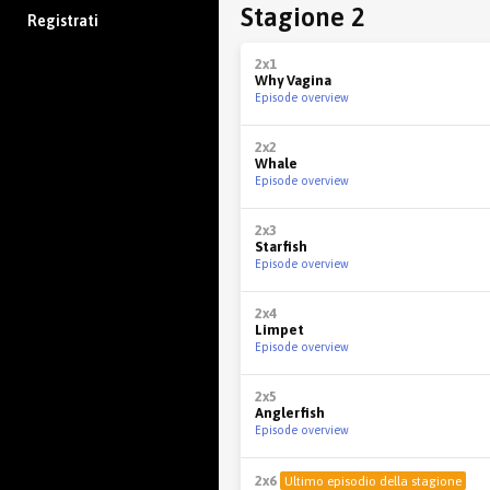
Stagione 2
Registrati
2x1
Why Vagina
Episode overview
2x2
Whale
Episode overview
2x3
Starfish
Episode overview
2x4
Limpet
Episode overview
2x5
Anglerfish
Episode overview
2x6
Ultimo episodio della stagione