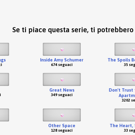
Se ti piace questa serie, ti potrebber
ngs
Inside Amy Schumer
The Spoils B
i
674 seguaci
35 se
Great News
Don't Trust 
i
349 seguaci
Apartm
3202 s
Other Space
The Heart, 
128 seguaci
33 se