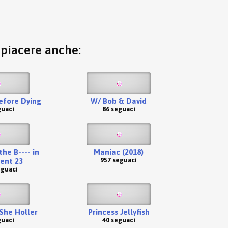
o piacere anche:
efore Dying
W/ Bob & David
guaci
86 seguaci
the B---- in
Maniac (2018)
957 seguaci
ent 23
eguaci
She Holler
Princess Jellyfish
guaci
40 seguaci