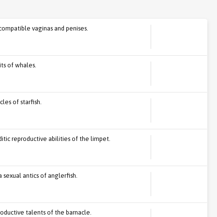
 compatible vaginas and penises.
its of whales.
les of starfish.
tic reproductive abilities of the limpet.
a sexual antics of anglerfish.
roductive talents of the barnacle.