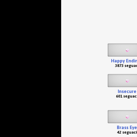
Happy Endi
3873 seguac
Insecure
601 seguac
Brass Eye
42 seguaci