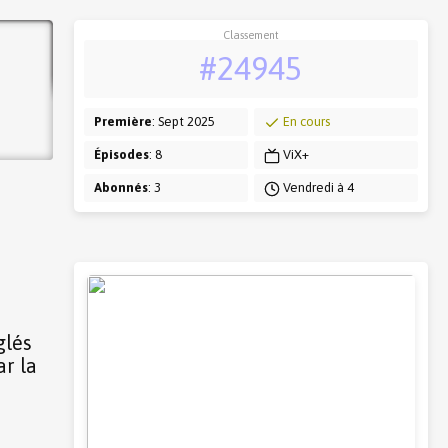
Classement
#24945
Première
: Sept 2025
En cours
Épisodes
: 8
ViX+
Abonnés
: 3
Vendredi à 4
glés
ar la