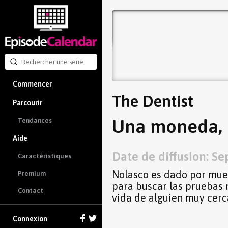
Commencer
The Dentist
Parcourir
Una moneda, u
Tendances
Aide
Date de diffusion: Se
Caractéristiques
Nolasco es dado por muert
Premium
para buscar las pruebas 
Contact
vida de alguien muy cerca
Connexion