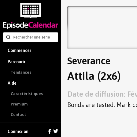
Commencer
Severance
Parcourir
Attila (2x6)
Tendances
Aide
Date de diffusion: Fé
Caractéristiques
Bonds are tested. Mark co
Premium
Contact
Connexion