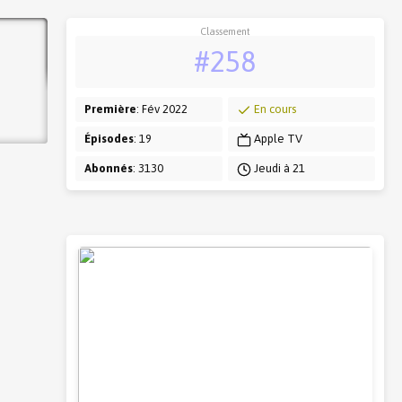
Classement
#258
Première
: Fév 2022
En cours
Épisodes
: 19
Apple TV
Abonnés
: 3130
Jeudi à 21