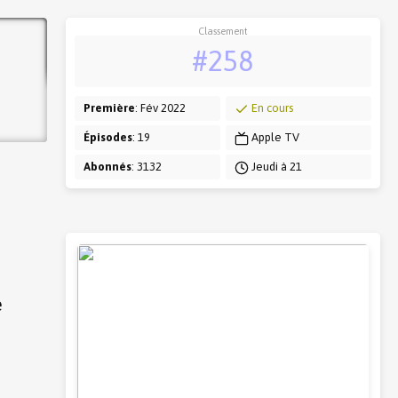
Classement
#258
Première
: Fév 2022
En cours
Épisodes
: 19
Apple TV
Abonnés
: 3132
Jeudi à 21
e