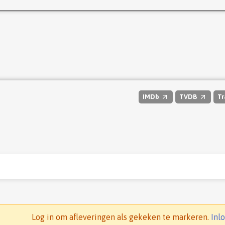
IMDb
TVDB
Tr
Log in om afleveringen als gekeken te markeren.
Inl