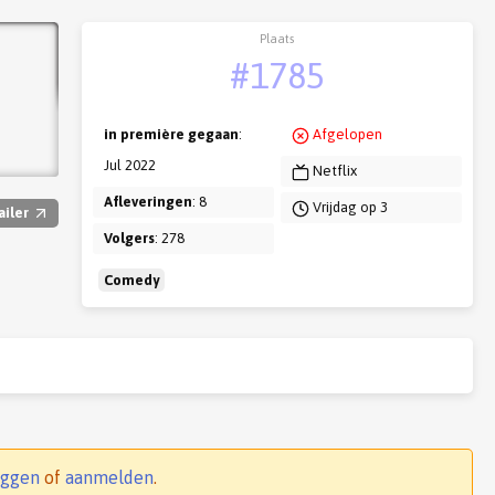
Plaats
#1785
in première gegaan
:
Afgelopen
Jul 2022
Netflix
Afleveringen
: 8
Vrijdag op 3
ailer
Volgers
: 278
Comedy
oggen
of
aanmelden
.