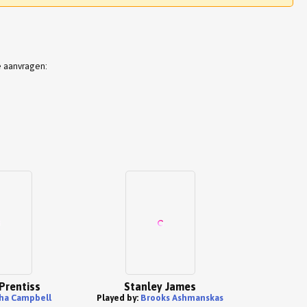
e aanvragen:
Prentiss
Stanley James
ha Campbell
Played by:
Brooks Ashmanskas