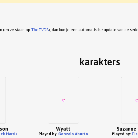
en (en ze staan op
TheTVDB
), dan kun je een automatische update van de seri
karakters
wson
Wyatt
Suzanne 
ick Harris
Played by:
Gonzalo Aburto
Played by:
Tis