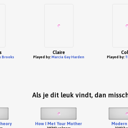
s
Claire
Col
 Brooks
Played by:
Marcia Gay Harden
Played by:
T
Als je dit leuk vindt, dan missc
Theory
How I Met Your Mother
Modern 