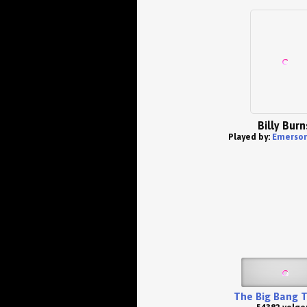
Billy Burn
Played by:
Emerson
The Big Bang 