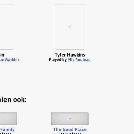
in
Tyler Hawkins
uc Watkins
Played by:
Nic Rouleau
hien ook:
Family
The Good Place