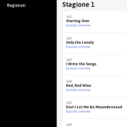
Stagione 1
Registrati
1x1
Starting Over
Episode overview
1x2
Only the Lonely
Episode overview
1x3
I Write the Songs
Episode overview
1x4
Red, Red Wine
Episode overview
1x5
Don't Let Me Be Misunderstood
Episode overview
1x6