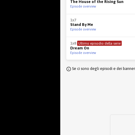
The House of the Rising Sun
Episode overview
1x7
Stand By Me
Episode overview
1x8
Ultimo episodio della serie
Dream On
Episode overview
Se ci sono degli episodi e dei banne