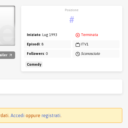
Posizione
#
Iniziato
: Lug 1993
Terminata
Episodi
: 8
ITV1
Followers
: 0
Sconosciuto
ailer
Comedy
rdati.
Accedi
oppure
registrati
.