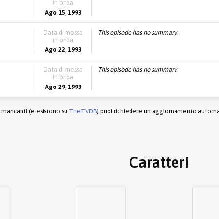
in onda
Ago 15, 1993
Data di messa
This episode has no summary.
in onda
Ago 22, 1993
Data di messa
This episode has no summary.
in onda
Ago 29, 1993
r mancanti (e esistono su
TheTVDB
) puoi richiedere un aggiornamento automati
Caratteri