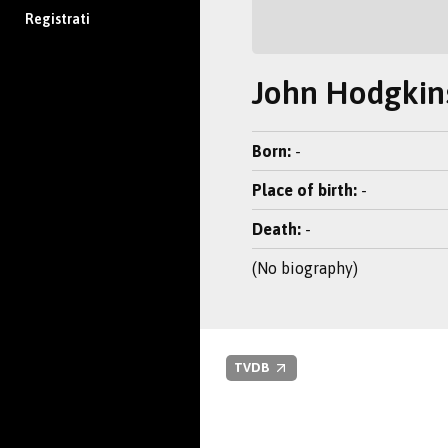
Registrati
John Hodgkin
Born:
-
Place of birth:
-
Death:
-
(No biography)
TVDB