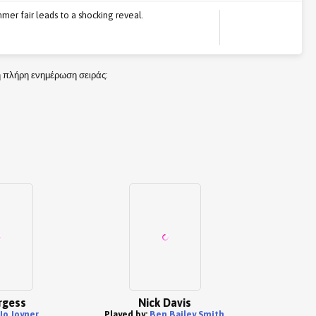
mer fair leads to a shocking reveal.
τη πλήρη ενημέρωση σειράς:
rgess
Nick Davis
Jo Joyner
Played by:
Ben Bailey Smith