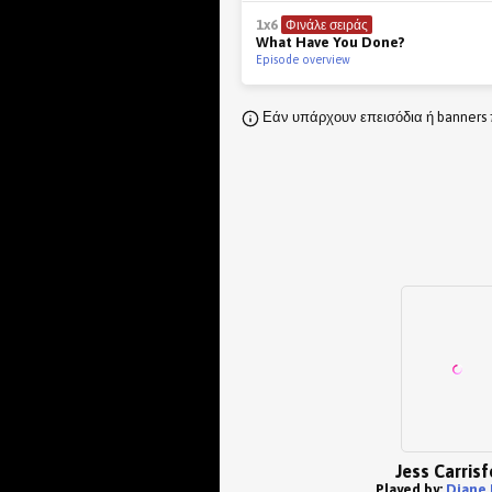
1x6
Φινάλε σειράς
What Have You Done?
Episode overview
Εάν υπάρχουν επεισόδια ή banners 
Jess Carrisf
Played by:
Diane 