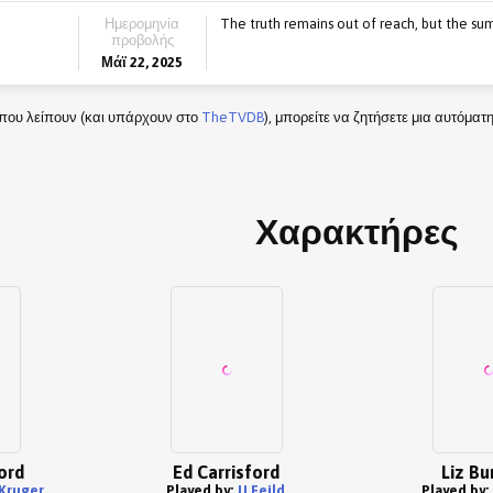
Ημερομηνία
The truth remains out of reach, but the sum
προβολής
Μάϊ 22, 2025
που λείπουν (και υπάρχουν στο
TheTVDB
), μπορείτε να ζητήσετε μια αυτόμα
Χαρακτήρες
ord
Ed Carrisford
Liz Bu
Kruger
Played by:
JJ Feild
Played by: