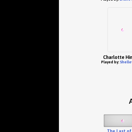
Charlotte Hi
Played by:
Shelle
The Last of