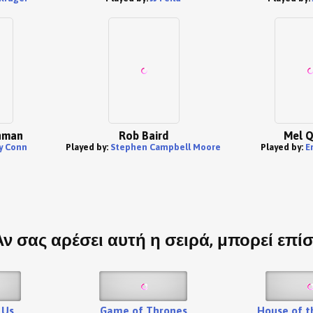
nman
Rob Baird
Mel Q
y Conn
Played by:
Stephen Campbell Moore
Played by:
E
Αν σας αρέσει αυτή η σειρά, μπορεί επί
 Us
Game of Thrones
House of t