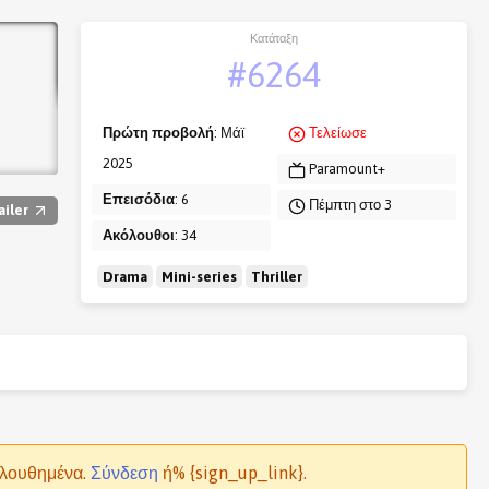
Κατάταξη
#6264
Πρώτη προβολή
: Μάϊ
Τελείωσε
2025
Paramount+
Επεισόδια
: 6
Πέμπτη στο 3
ailer
Ακόλουθοι
: 34
Drama
Mini-series
Thriller
ολουθημένα.
Σύνδεση
ή% {sign_up_link}.