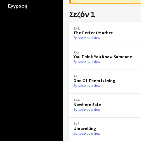
Εγγραφή
Σεζόν 1
1x1
The Perfect Mother
Episode overview
1x2
You Think You Know Someone
Episode overview
1x3
One Of Them Is Lying
Episode overview
1x4
Nowhere Safe
Episode overview
1x5
Unravelling
Episode overview