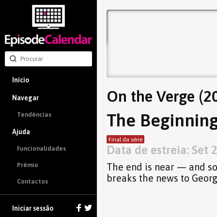
Início
On the Verge (2
Navegar
The Beginning
Tendências
Ajuda
Final da série
Data de estreia: Set 
Funcionalidades
The end is near — and so 
Prêmio
breaks the news to George
Contactos
Iniciar sessão