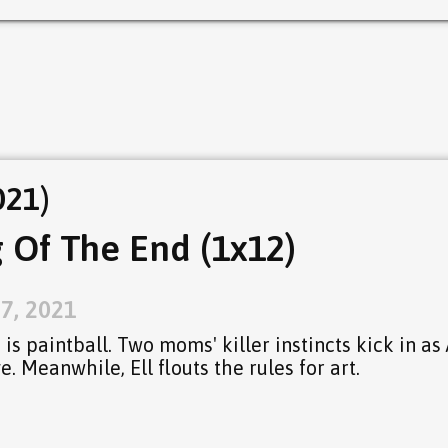
021)
 Of The End (1x12)
27, 2021
is paintball. Two moms' killer instincts kick in as
. Meanwhile, Ell flouts the rules for art.