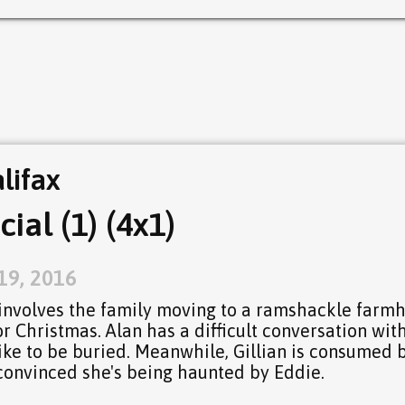
lifax
ial (1) (4x1)
19, 2016
involves the family moving to a ramshackle farm
or Christmas. Alan has a difficult conversation wit
ike to be buried. Meanwhile, Gillian is consumed 
 convinced she's being haunted by Eddie.