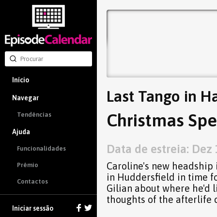
Início
Last Tango in Ha
Navegar
Christmas Spec
Tendências
Ajuda
Data de estreia: Dez 
Funcionalidades
Caroline's new headship 
Prêmio
in Huddersfield in time f
Contactos
Gilian about where he'd l
thoughts of the afterlife
Iniciar sessão