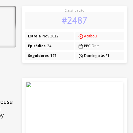
Classificação
#2487
Estreia
: Nov 2012
Acabou
Episódios
: 24
BBC One
Seguidores
: 171
Domingo às 21
house
h
by