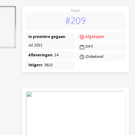
Plaats
#209
in première gegaan
:
Afgelopen
Jul 2011
SYFY
Afleveringen
: 24
Onbekend
Volgers
: 3810