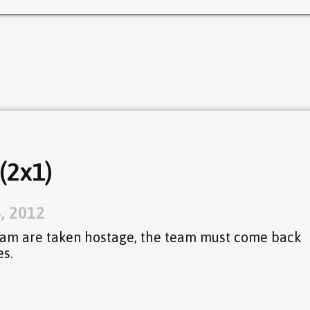
(2x1)
, 2012
eam are taken hostage, the team must come back
es.