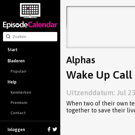
Start
Alphas
Bladeren
Wake Up Call 
Populair
Help
Uitzenddatum: Jul 23
Kenmerken
When two of their own t
Premium
together to save their liv
Contact
Inloggen