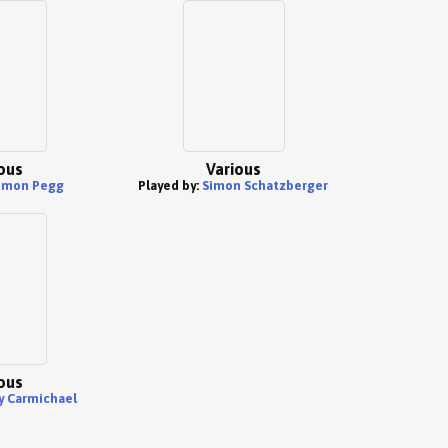
ous
Various
imon Pegg
Played by:
Simon Schatzberger
ous
y Carmichael