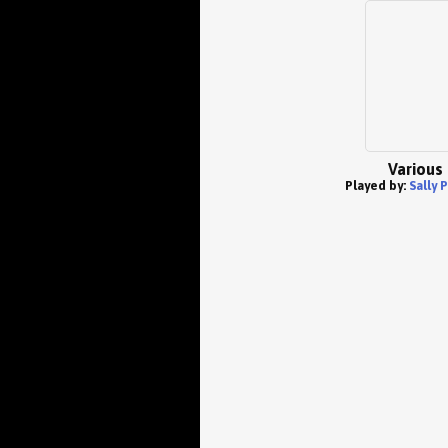
Various
Played by:
Sally P