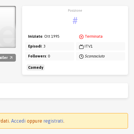
Posizione
#
Iniziato
: Ott 1995
Terminata
Episodi
: 3
ITV1
Followers
: 0
Sconosciuto
ailer
Comedy
rdati.
Accedi
oppure
registrati
.