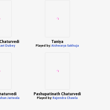
Chaturvedi
Taniya
avi Dubey
Played by:
Aishwarya Sakhuja
haturvedi
Pashupatinath Chaturvedi
shan Jariwala
Played by:
Rajendra Chawla