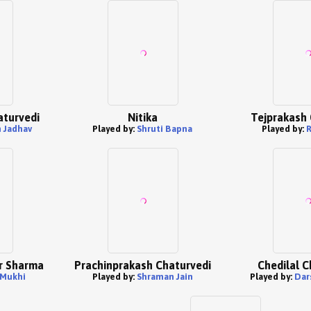
turvedi
Nitika
Tejprakash 
 Jadhav
Played by:
Shruti Bapna
Played by:
R
r Sharma
Prachinprakash Chaturvedi
Chedilal C
 Mukhi
Played by:
Shraman Jain
Played by:
Dar