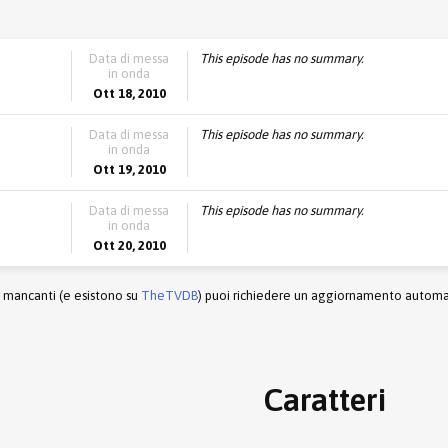
Data di messa
This episode has no summary.
in onda
Ott 18, 2010
Data di messa
This episode has no summary.
in onda
Ott 19, 2010
Data di messa
This episode has no summary.
in onda
Ott 20, 2010
r mancanti (e esistono su
TheTVDB
) puoi richiedere un aggiornamento automati
Caratteri