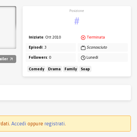
Posizione
#
Iniziato
: Ott 2010
Terminata
Episodi
: 3
Sconosciuto
Followers
: 0
Lunedì
ailer
Comedy
Drama
Family
Soap
rdati.
Accedi
oppure
registrati
.