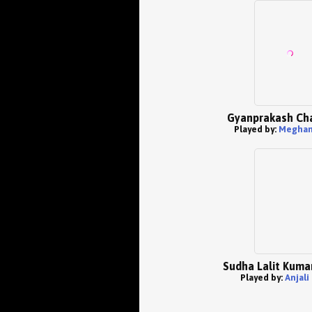
Gyanprakash Cha
Played by:
Meghan
Sudha Lalit Kuma
Played by:
Anjali