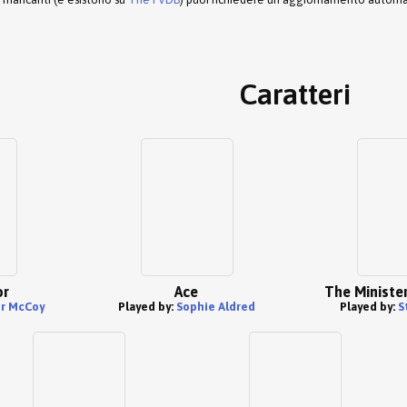
Caratteri
or
Ace
The Ministe
er McCoy
Played by:
Sophie Aldred
Played by:
S