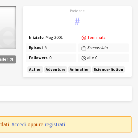
Posizione
o
#
Iniziato
: Mag 2001
Terminata
Episodi
: 5
Sconosciuto
Followers
: 0
alle 0
ailer
Action
Adventure
Animation
Science-fiction
rdati.
Accedi
oppure
registrati
.