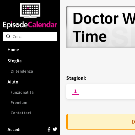
Doctor W
Time
Home
Sfoglia
Di tendenza
Stagioni:
Aiuto
1
Funzionalità
Premium
Contattaci
D
Accedi