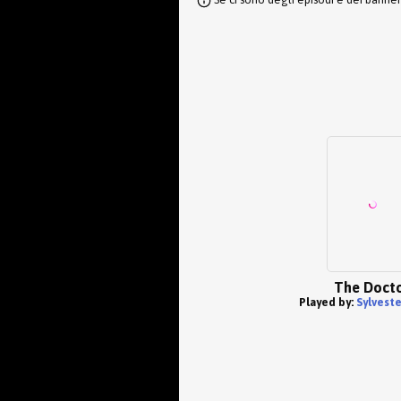
The Doct
Played by:
Sylvest