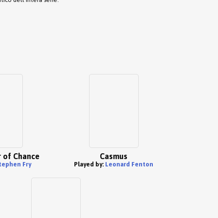
r of Chance
Casmus
tephen Fry
Played by:
Leonard Fenton