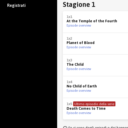
Stagione 1
Registrati
1x1
At the Temple of the Fourth
Episode overview
1x2
Planet of Blood
Episode overview
1x3
The Child
Episode overview
1x4
No Child of Earth
Episode overview
1x5
Ultimo episodio della serie
Death Comes to Time
Episode overview
Se ci sono degli episodi e dei banne