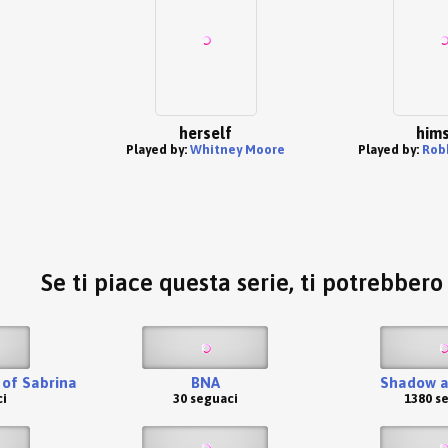
herself
hims
Played by:
Whitney Moore
Played by:
Rob
Se ti piace questa serie, ti potrebber
 of Sabrina
BNA
Shadow a
i
30 seguaci
1380 s