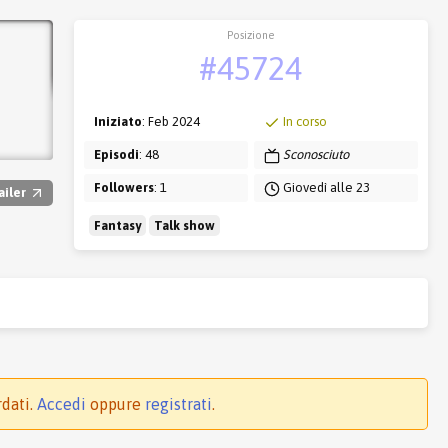
Posizione
#45724
Iniziato
: Feb 2024
In corso
Episodi
: 48
Sconosciuto
Followers
: 1
Giovedì alle 23
ailer
Fantasy
Talk show
rdati.
Accedi
oppure
registrati
.