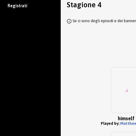
Stagione 4
Registrati
Se ci sono degli episodi e dei banne
himself
Played by:
Matthew