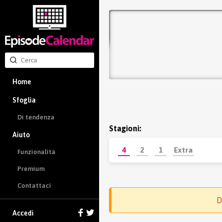
Home
Sfoglia
Di tendenza
Stagioni:
Aiuto
4
2
1
Extra
Funzionalità
Premium
Contattaci
D
Accedi