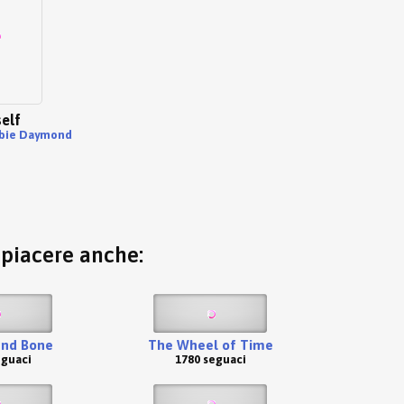
elf
bie Daymond
o piacere anche:
nd Bone
The Wheel of Time
eguaci
1780 seguaci