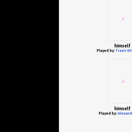
himself
Played by:
Travis W
himself
Played by:
Alexand