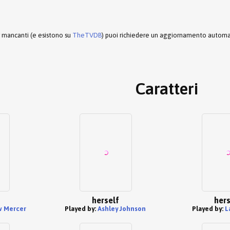
r mancanti (e esistono su
TheTVDB
) puoi richiedere un aggiornamento automati
Caratteri
herself
hers
 Mercer
Played by:
Ashley Johnson
Played by:
L