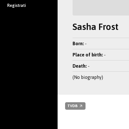
Registrati
Sasha Frost
Born:
-
Place of birth:
-
Death:
-
(No biography)
TVDB