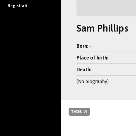
Registrati
Sam Phillips
Born:
-
Place of birth:
-
Death:
-
(No biography)
TVDB