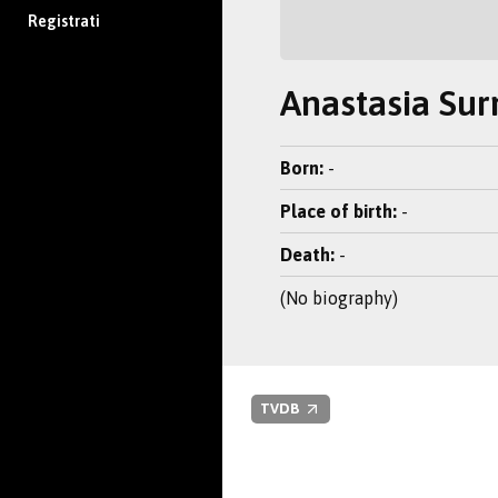
Registrati
Anastasia Su
Born:
-
Place of birth:
-
Death:
-
(No biography)
TVDB