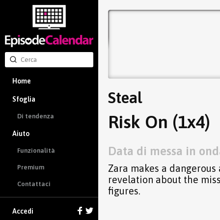
Home
Steal
Sfoglia
Risk On (1x4)
Di tendenza
Aiuto
Data di messa in ond
Funzionalità
Zara makes a dangerous al
Premium
revelation about the mis
Contattaci
figures.
Accedi