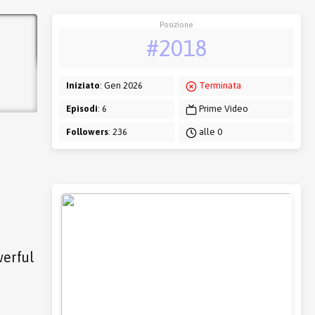
Posizione
#2018
Iniziato
: Gen 2026
Terminata
Episodi
: 6
Prime Video
Followers
: 236
alle 0
werful