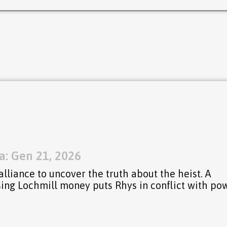
a: Gen 21, 2026
liance to uncover the truth about the heist. A
sing Lochmill money puts Rhys in conflict with po