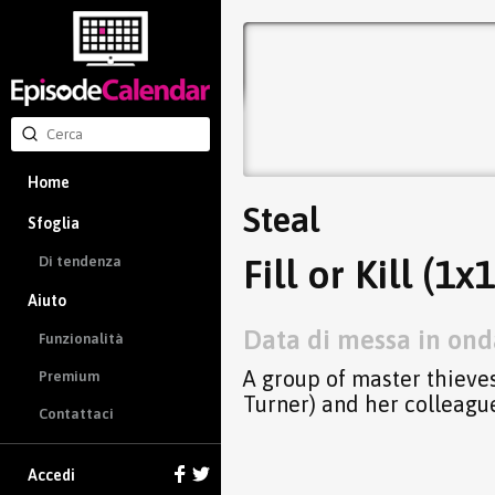
Home
Steal
Sfoglia
Fill or Kill (1x1
Di tendenza
Aiuto
Data di messa in ond
Funzionalità
A group of master thieve
Premium
Turner) and her colleague
Contattaci
Accedi