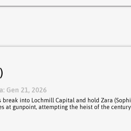
)
a: Gen 21, 2026
s break into Lochmill Capital and hold Zara (Soph
s at gunpoint, attempting the heist of the century