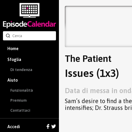
Home
The Patient
Sfoglia
Issues (1x3)
Di tendenza
Aiuto
Data di messa in onda
Funzionalità
Sam’s desire to find a th
Premium
intensifies; Dr. Strauss b
Contattaci
Accedi