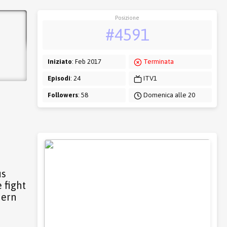
Posizione
#4591
Iniziato
: Feb 2017
Terminata
Episodi
: 24
ITV1
Followers
: 58
Domenica alle 20
us
 fight
hern