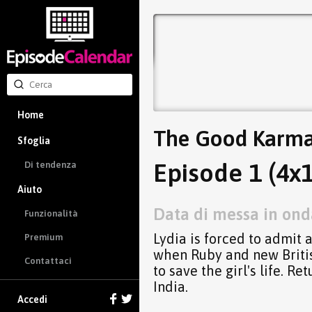
Home
The Good Karma
Sfoglia
Episode 1 (4x1
Di tendenza
Aiuto
Data di messa in ond
Funzionalità
Lydia is forced to admit 
Premium
when Ruby and new Britis
Contattaci
to save the girl's life. R
India.
Accedi