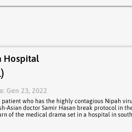
 Hospital
)
a: Gen 23, 2022
a patient who has the highly contagious Nipah vir
h-Asian doctor Samir Hasan break protocol in the
eturn of the medical drama set in a hospital in sout