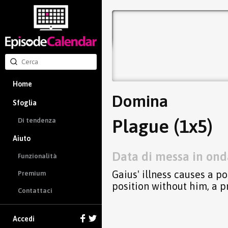
Home
Domina
Sfoglia
Plague (1x5)
Di tendenza
Aiuto
Data di messa in ond
Funzionalità
Gaius' illness causes a po
Premium
position without him, a 
Contattaci
Accedi