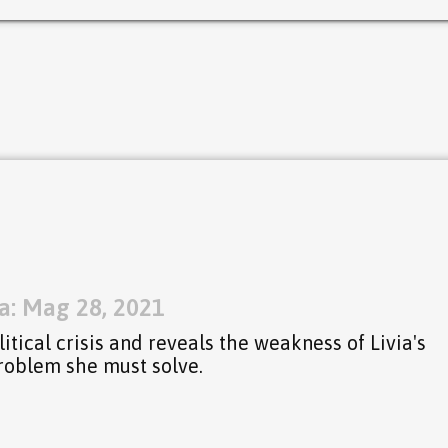
a: Mag 28, 2021
litical crisis and reveals the weakness of Livia's
problem she must solve.