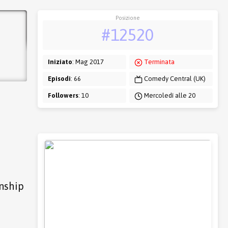
Posizione
#12520
Iniziato
: Mag 2017
Terminata
Episodi
: 66
Comedy Central (UK)
Followers
: 10
Mercoledì alle 20
d
onship