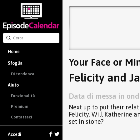
Home
Your Face or Mi
Sfoglia
Felicity and J
Di tendenza
Aiuto
Data di messa in onda
Funzionalità
Next up to put their rela
Premium
Felicity. Will Katherine 
Contattaci
set in stone?
Accedi