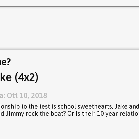
ne?
ake (4x2)
: Ott 10, 2018
tionship to the test is school sweethearts, Jake an
and Jimmy rock the boat? Or is their 10 year relati