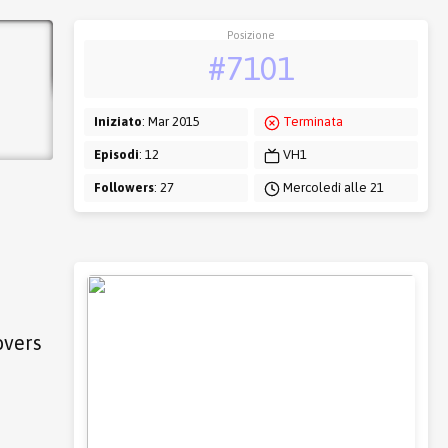
Posizione
#7101
Iniziato
: Mar 2015
Terminata
Episodi
: 12
VH1
Followers
: 27
Mercoledì alle 21
overs