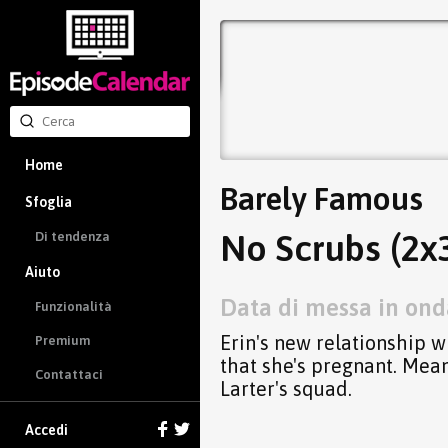
Home
Barely Famous
Sfoglia
No Scrubs (2x
Di tendenza
Aiuto
Data di messa in ond
Funzionalità
Erin's new relationship w
Premium
that she's pregnant. Mea
Contattaci
Larter's squad.
Accedi