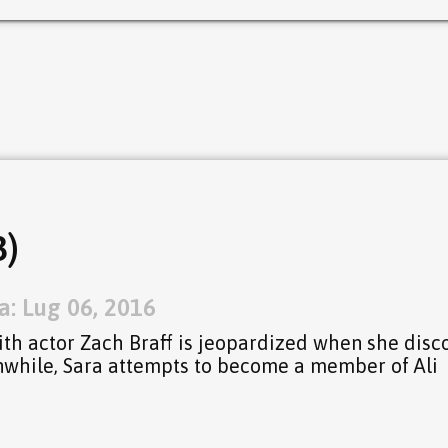
3)
a: Lug 06, 2016
ith actor Zach Braff is jeopardized when she disc
nwhile, Sara attempts to become a member of Ali