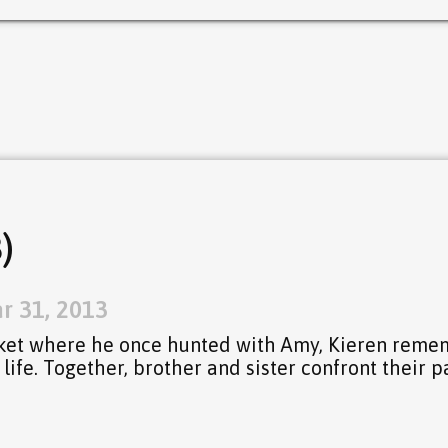
)
r 31, 2013
arket where he once hunted with Amy, Kieren rem
life. Together, brother and sister confront their pa