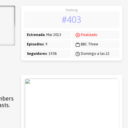
Ranking
#403
Estrenada
: Mar 2013
Finalizado
Episodios
: 9
BBC Three
Seguidores
: 1938
Domingo a las 22
embers
sts.