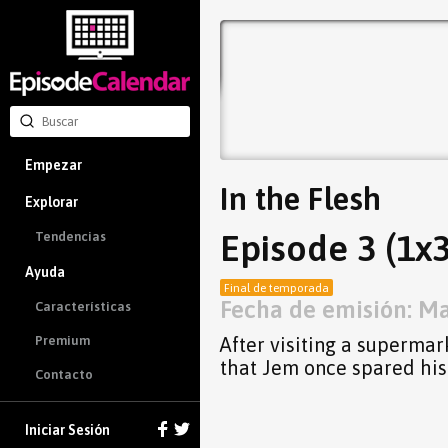
Empezar
In the Flesh
Explorar
Episode 3 (1x3
Tendencias
Ayuda
Final de temporada
Fecha de emisión: Ma
Características
After visiting a superm
Premium
that Jem once spared his 
Contacto
Iniciar Sesión