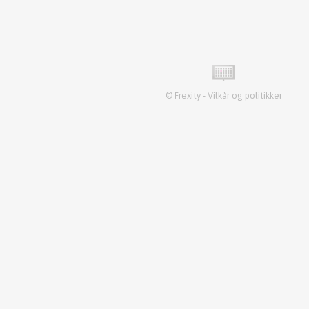
©
Frexity
-
Vilkår og politikker