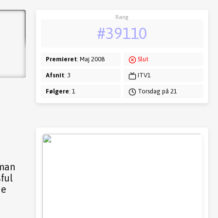
Rang
#39110
Premieret
: Maj 2008
Slut
Afsnit
: 3
ITV1
Følgere
: 1
Torsdag på 21
 man
ful
he