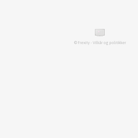
©
Frexity
-
Vilkår og politikker