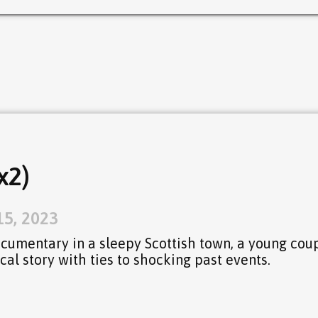
x2)
15, 2023
ocumentary in a sleepy Scottish town, a young cou
cal story with ties to shocking past events.