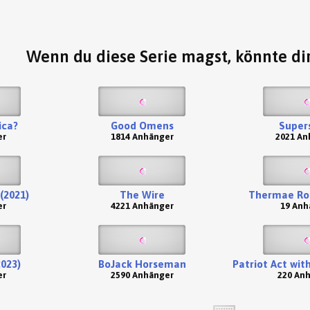
Wenn du diese Serie magst, könnte dir
ica?
Good Omens
Super
er
1814 Anhänger
2021 An
(2021)
The Wire
Thermae Ro
er
4221 Anhänger
19 Anh
2023)
BoJack Horseman
Patriot Act wit
er
2590 Anhänger
220 An