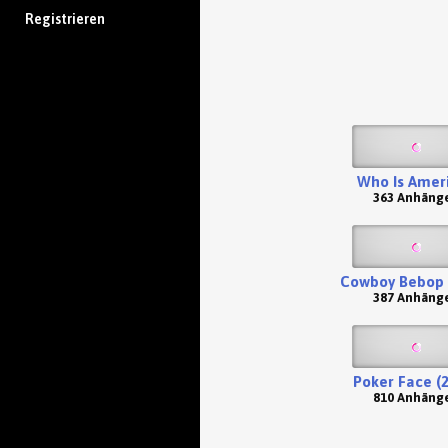
Registrieren
Who Is Amer
363 Anhäng
Cowboy Bebop 
387 Anhäng
Poker Face (
810 Anhäng