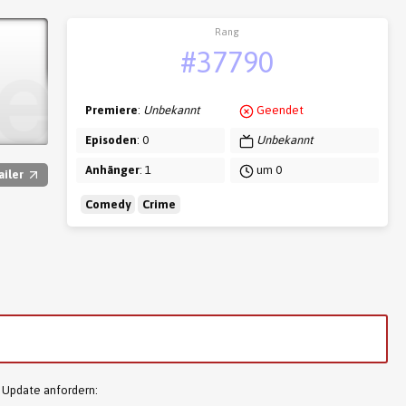
Rang
#37790
Premiere
:
Unbekannt
Geendet
Episoden
: 0
Unbekannt
Anhänger
: 1
um 0
ailer
Comedy
Crime
 Update anfordern: