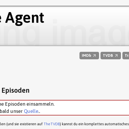
 Agent
IMDb
TVDB
Tr
e Episoden
ne Episoden einsammeln.
obald unser
Quelle
..
en (und sie existieren auf
TheTVDB
) kannst du ein komplettes automatisches