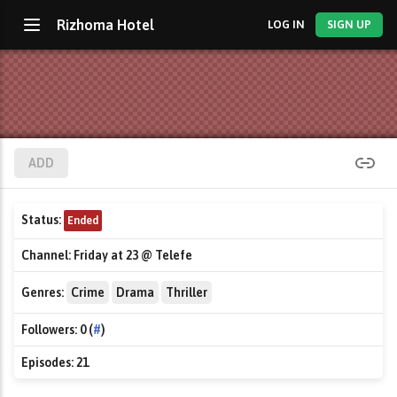
Rizhoma Hotel
LOG IN
SIGN UP
ADD
Status:
Ended
Channel:
Friday at 23 @ Telefe
Genres:
Crime
Drama
Thriller
Followers:
0 (
#
)
Episodes:
21